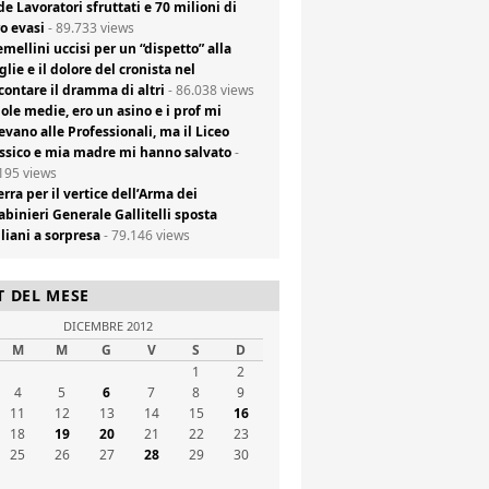
de Lavoratori sfruttati e 70 milioni di
o evasi
- 89.733 views
emellini uccisi per un “dispetto” alla
lie e il dolore del cronista nel
contare il dramma di altri
- 86.038 views
ole medie, ero un asino e i prof mi
evano alle Professionali, ma il Liceo
ssico e mia madre mi hanno salvato
-
195 views
rra per il vertice dell’Arma dei
abinieri Generale Gallitelli sposta
liani a sorpresa
- 79.146 views
T DEL MESE
DICEMBRE 2012
M
M
G
V
S
D
1
2
4
5
6
7
8
9
11
12
13
14
15
16
18
19
20
21
22
23
25
26
27
28
29
30