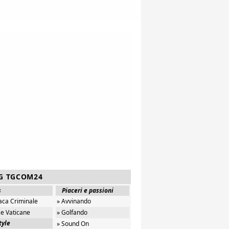
G TGCOM24
s
Piaceri e passioni
aca Criminale
» Avvinando
ze Vaticane
» Golfando
tyle
» Sound On