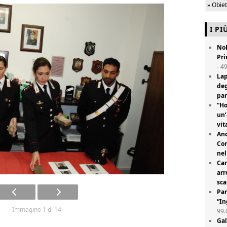
» Obie
I PI
NoE
Pri
- 4
Lap
deg
par
“Ho
un’
vit
Anc
Com
nel
Car
arr
sc
Par
“In
Immagine 1 di 14
99.
Gal