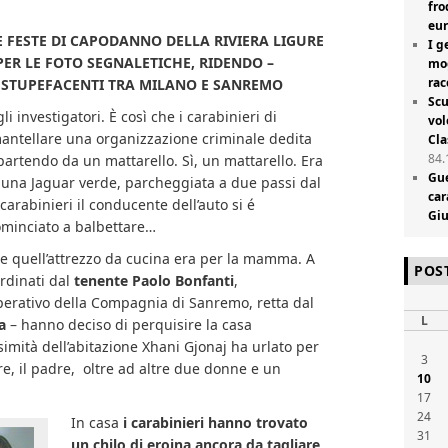
fro
eur
E FESTE DI CAPODANNO DELLA RIVIERA LIGURE
I g
PER LE FOTO SEGNALETICHE, RIDENDO –
mog
rac
I STUPEFACENTI TRA MILANO E SANREMO
Scu
li investigatori. È così che i carabinieri di
vol
mantellare una organizzazione criminale dedita
Cla
84.
, partendo da un mattarello. Sì, un mattarello. Era
Gue
di una Jaguar verde, parcheggiata a due passi dal
car
arabinieri il conducente dell’auto si é
Giu
ominciato a balbettare…
che quell’attrezzo da cucina era per la mamma. A
POS
ordinati dal
tenente Paolo Bonfanti
,
rativo della Compagnia di Sanremo, retta dal
L
a
– hanno deciso di perquisire la casa
simità dell’abitazione Xhani Gjonaj ha urlato per
3
re, il padre, oltre ad altre due donne e un
10
17
24
In casa
i carabinieri hanno trovato
31
un chilo di eroina ancora da tagliare