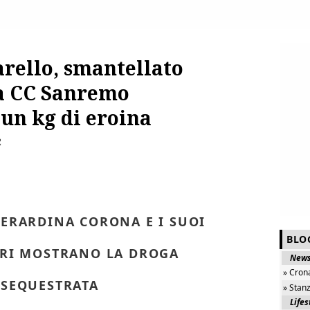
rello, smantellato
ga CC Sanremo
un kg di eroina
2
GERARDINA CORONA E I SUOI
BLO
ERI MOSTRANO LA DROGA
New
» Cron
SEQUESTRATA
» Stan
Lifes