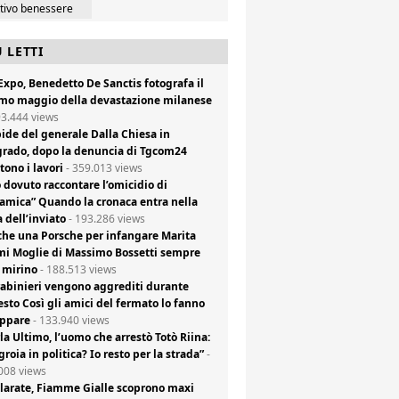
ttivo benessere
Ù LETTI
xpo, Benedetto De Sanctis fotografa il
mo maggio della devastazione milanese
93.444 views
ide del generale Dalla Chiesa in
rado, dopo la denuncia di Tgcom24
tono i lavori
- 359.013 views
 dovuto raccontare l’omicidio di
amica” Quando la cronaca entra nella
a dell’inviato
- 193.286 views
he una Porsche per infangare Marita
i Moglie di Massimo Bossetti sempre
 mirino
- 188.513 views
abinieri vengono aggrediti durante
esto Così gli amici del fermato lo fanno
appare
- 133.940 views
la Ultimo, l’uomo che arrestò Totò Riina:
groia in politica? Io resto per la strada”
-
008 views
larate, Fiamme Gialle scoprono maxi