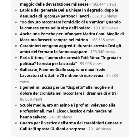
maggio della devastazione milanese
- 493.444 views
Lapide del generale Dalla Chiesa in degrado, dopo la
denuncia di Tgcom24 partono i lavori
- 359.013 views
“Ho dovuto raccontare l’omicidio di un’amica” Quando
la cronaca entra nella vita dell’inviato
- 193.309 views
Anche una Porsche per infangare Marita Comi Moglie di
Massimo Bossetti sempre nel mirino
- 188.515 views
Carabinieri vengono aggrediti durante arresto Così gli
amici del fermato lo fanno scappare
- 133.940 views
Parla Ultimo, l’uomo che arrestò Totò Riina: “Ingroia in
politica? Io resto per la strada”
- 99.008 views
Gallarate, Fiamme Gialle scoprono maxi frode
Lavoratori sfruttati e 70 milioni di euro evasi
- 89.734
views
I gemellini uccisi per un “dispetto” alla moglie e il
dolore del cronista nel raccontare il dramma di altri
-
86.038 views
Scuole medie, ero un asino e i prof mi volevano alle
Professionali, ma il Liceo Classico e mia madre mi
hanno salvato
- 84.195 views
Guerra per il vertice dell’Arma dei carabinieri Generale
Gallitelli sposta Giuliani a sorpresa
- 79.146 views