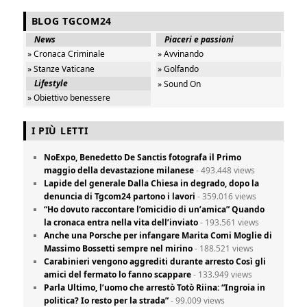
BLOG TGCOM24
News
Piaceri e passioni
» Cronaca Criminale
» Avvinando
» Stanze Vaticane
» Golfando
Lifestyle
» Sound On
» Obiettivo benessere
I PIÙ LETTI
NoExpo, Benedetto De Sanctis fotografa il Primo
maggio della devastazione milanese
- 493.448 views
Lapide del generale Dalla Chiesa in degrado, dopo la
denuncia di Tgcom24 partono i lavori
- 359.016 views
“Ho dovuto raccontare l’omicidio di un’amica” Quando
la cronaca entra nella vita dell’inviato
- 193.561 views
Anche una Porsche per infangare Marita Comi Moglie di
Massimo Bossetti sempre nel mirino
- 188.521 views
Carabinieri vengono aggrediti durante arresto Così gli
amici del fermato lo fanno scappare
- 133.949 views
Parla Ultimo, l’uomo che arrestò Totò Riina: “Ingroia in
politica? Io resto per la strada”
- 99.009 views