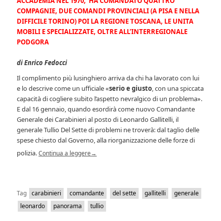
ACCADEMIA NEL 1970, HA COMANDATO QUATTRO
COMPAGNIE, DUE COMANDI PROVINCIALI (A PISA E NELLA
DIFFICILE TORINO) POI LA REGIONE TOSCANA, LE UNITA
MOBILI E SPECIALIZZATE, OLTRE ALL’INTERREGIONALE
PODGORA
di Enrico Fedocci
Il complimento più lusinghiero arriva da chi ha lavorato con lui
e lo descrive come un ufficiale «
serio e giusto
, con una spiccata
capacità di cogliere subito l’aspetto nevralgico di un problema».
E dal 16 gennaio, quando esordirà come nuovo Comandante
Generale dei Carabinieri al posto di Leonardo Gallitelli, il
generale Tullio Del Sette di problemi ne troverà: dal taglio delle
spese chiesto dal Governo, alla riorganizzazione delle forze di
polizia.
Continua a leggere
→
Tag
carabinieri
comandante
del sette
gallitelli
generale
leonardo
panorama
tullio