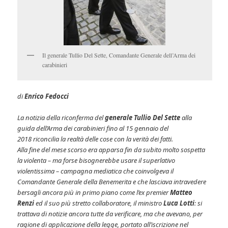
Il generale Tullio Del Sette, Comandante Generale dell’Arma dei
carabinieri
di
Enrico Fedocci
La notizia della riconferma del
generale
Tullio Del Sette
alla
guida dell’Arma dei carabinieri fino al 15 gennaio del
2018 riconcilia la realtà delle cose con la verità dei fatti.
Alla fine del mese scorso era apparsa fin da subito molto sospetta
la violenta – ma forse bisognerebbe usare il superlativo
violentissima – campagna mediatica che coinvolgeva il
Comandante Generale della Benemerita e che lasciava intravedere
bersagli ancora più in primo piano come l’ex premier
Matteo
Renzi
ed il suo più stretto collaboratore, il ministro
Luca Lotti
: si
trattava di notizie ancora tutte da verificare, ma che avevano, per
ragione di applicazione della legge, portato all’iscrizione nel