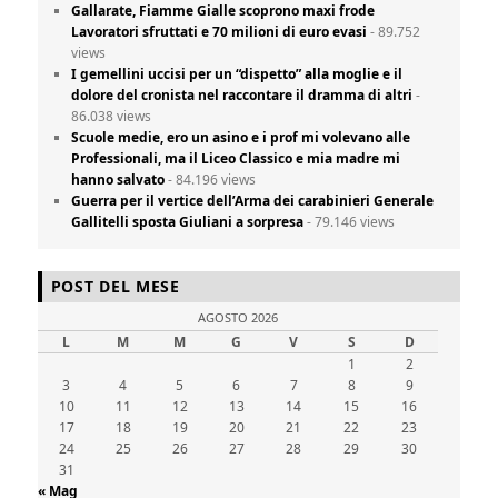
Gallarate, Fiamme Gialle scoprono maxi frode
Lavoratori sfruttati e 70 milioni di euro evasi
- 89.752
views
I gemellini uccisi per un “dispetto” alla moglie e il
dolore del cronista nel raccontare il dramma di altri
-
86.038 views
Scuole medie, ero un asino e i prof mi volevano alle
Professionali, ma il Liceo Classico e mia madre mi
hanno salvato
- 84.196 views
Guerra per il vertice dell’Arma dei carabinieri Generale
Gallitelli sposta Giuliani a sorpresa
- 79.146 views
POST DEL MESE
AGOSTO 2026
L
M
M
G
V
S
D
1
2
3
4
5
6
7
8
9
10
11
12
13
14
15
16
17
18
19
20
21
22
23
24
25
26
27
28
29
30
31
« Mag