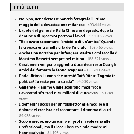
I PIÙ LETTI
NoExpo, Benedetto De Sanctis fotografa il Primo
maggio della devastazione milanese
- 493.444 views
Lapide del generale Dalla Chiesa in degrado, dopo la
denuncia di Tgcom24 partono i lavori
- 359.016 views
“Ho dovuto raccontare l’omicidio di un’amica” Quando
la cronaca entra nella vita dell’inviato
- 193.465 views
Anche una Porsche per infangare Marita Comi Moglie di
Massimo Bossetti sempre nel mirino
- 188.521 views
Carabinieri vengono aggrediti durante arresto Così gli
amici del fermato lo fanno scappare
- 133.943 views
Parla Ultimo, l’uomo che arrestò Totò Riina: “Ingroia in
politica? Io resto per la strada”
- 99.008 views
Gallarate, Fiamme Gialle scoprono maxi frode
Lavoratori sfruttati e 70 milioni di euro evasi
- 89.749
views
I gemellini uccisi per un “dispetto” alla moglie e il
dolore del cronista nel raccontare il dramma di altri
-
86.038 views
Scuole medie, ero un asino e i prof mi volevano alle
Professionali, ma il Liceo Classico e mia madre mi
hanno salvato
- 84.196 views