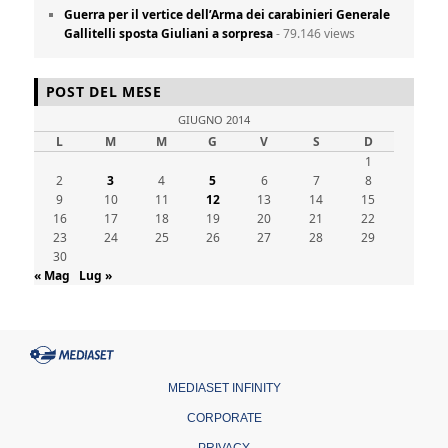
Guerra per il vertice dell’Arma dei carabinieri Generale
Gallitelli sposta Giuliani a sorpresa
- 79.146 views
POST DEL MESE
GIUGNO 2014
L
M
M
G
V
S
D
1
2
3
4
5
6
7
8
9
10
11
12
13
14
15
16
17
18
19
20
21
22
23
24
25
26
27
28
29
30
« Mag
Lug »
MEDIASET INFINITY
CORPORATE
PRIVACY