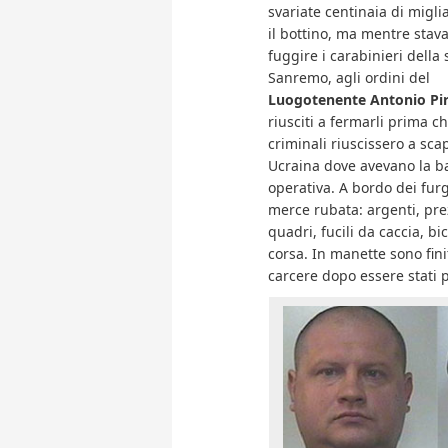
svariate centinaia di migli
il bottino, ma mentre stav
fuggire i carabinieri della 
Sanremo, agli ordini del
Luogotenente Antonio Pi
riusciti a fermarli prima ch
criminali riuscissero a sca
Ucraina dove avevano la b
operativa. A bordo dei furg
merce rubata: argenti, prez
quadri, fucili da caccia, bic
corsa. In manette sono fini
carcere dopo essere stati p