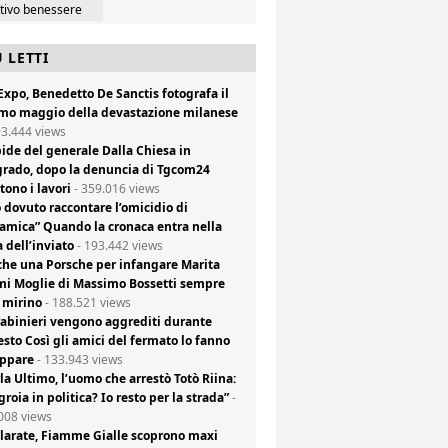
ttivo benessere
Ù LETTI
xpo, Benedetto De Sanctis fotografa il
mo maggio della devastazione milanese
93.444 views
ide del generale Dalla Chiesa in
rado, dopo la denuncia di Tgcom24
tono i lavori
- 359.016 views
 dovuto raccontare l’omicidio di
amica” Quando la cronaca entra nella
a dell’inviato
- 193.442 views
he una Porsche per infangare Marita
i Moglie di Massimo Bossetti sempre
 mirino
- 188.521 views
abinieri vengono aggrediti durante
esto Così gli amici del fermato lo fanno
appare
- 133.943 views
la Ultimo, l’uomo che arrestò Totò Riina:
groia in politica? Io resto per la strada”
-
008 views
larate, Fiamme Gialle scoprono maxi