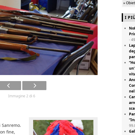
» Obie
I PI
NoE
Pri
- 4
Lap
deg
par
“Ho
un’
vit
Anc
Com
nel
Immagine 2 di 6
Car
arr
sc
Par
“In
i Sanremo.
99.
Gal
on fine,