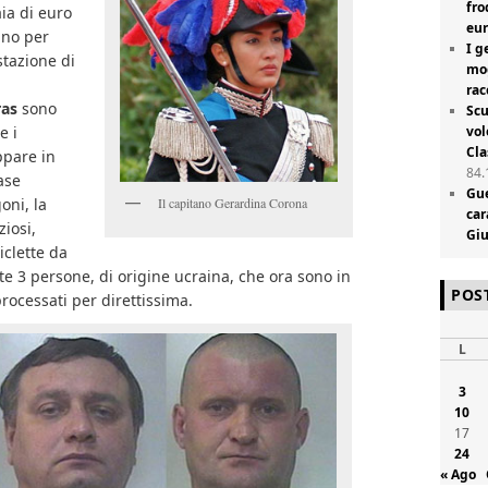
fro
aia di euro
eur
ano per
I g
stazione di
mog
rac
ras
sono
Scu
vol
e i
Cla
ppare in
84.
ase
Gue
oni, la
Il capitano Gerardina Corona
car
iosi,
Giu
iclette da
te 3 persone, di origine ucraina, che ora sono in
POS
rocessati per direttissima.
L
3
10
17
24
« Ago