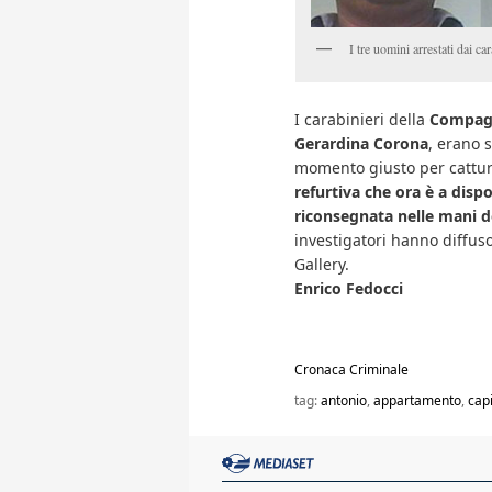
I tre uomini arrestati dai c
I carabinieri della
Compagn
Gerardina Corona
, erano 
momento giusto per cattur
refurtiva che ora è a disp
riconsegnata nelle mani de
investigatori hanno diffuso 
Gallery.
Enrico Fedocci
Cronaca Criminale
tag:
antonio
,
appartamento
,
cap