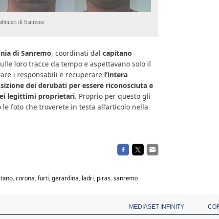
arabinieri di Sanremo
ia di Sanremo
, coordinati dal
capitano
sulle loro tracce da tempo e aspettavano solo il
are i responsabili e recuperare
l’intera
osizione dei derubati per essere riconosciuta e
i legittimi proprietari
. Proprio per questo gli
le foto che troverete in testa all’articolo nella
itano
,
corona
,
furti
,
gerardina
,
ladri
,
piras
,
sanremo
MEDIASET INFINITY
CO