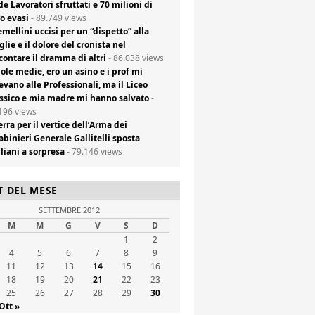
de Lavoratori sfruttati e 70 milioni di
o evasi
- 89.749 views
emellini uccisi per un “dispetto” alla
lie e il dolore del cronista nel
contare il dramma di altri
- 86.038 views
ole medie, ero un asino e i prof mi
evano alle Professionali, ma il Liceo
ssico e mia madre mi hanno salvato
-
196 views
rra per il vertice dell’Arma dei
abinieri Generale Gallitelli sposta
liani a sorpresa
- 79.146 views
T DEL MESE
SETTEMBRE 2012
M
M
G
V
S
D
1
2
4
5
6
7
8
9
11
12
13
14
15
16
18
19
20
21
22
23
25
26
27
28
29
30
Ott »