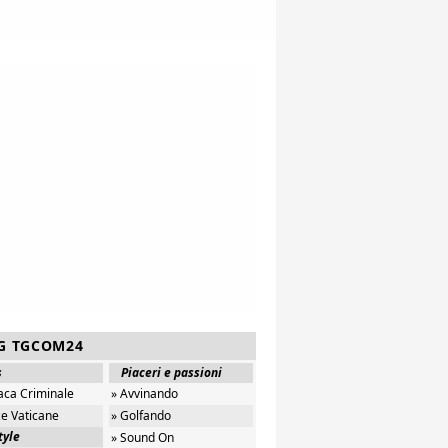
G TGCOM24
s
Piaceri e passioni
aca Criminale
» Avvinando
ze Vaticane
» Golfando
tyle
» Sound On