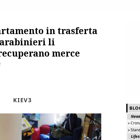
rtamento in trasferta
rabinieri li
 recuperano merce
2
KIEV3
BLO
New
» Cron
» Stan
Lifes